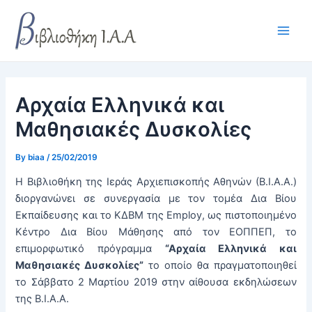
Skip
Post
Main
to
navigation
Men
content
Αρχαία Ελληνικά και
Μαθησιακές Δυσκολίες
By
biaa
/
25/02/2019
H Βιβλιοθήκη της Ιεράς Αρχιεπισκοπής Αθηνών (Β.Ι.Α.Α.)
διοργανώνει σε συνεργασία με τον τομέα Δια Βίου
Εκπαίδευσης και το ΚΔΒΜ της Employ, ως πιστοποιημένο
Κέντρο Δια Βίου Μάθησης από τον ΕΟΠΠΕΠ, το
επιμορφωτικό πρόγραμμα
“Αρχαία Ελληνικά και
Μαθησιακές Δυσκολίες”
το οποίο θα πραγματοποιηθεί
το Σάββατο 2 Μαρτίου 2019 στην αίθουσα εκδηλώσεων
της Β.Ι.Α.Α.