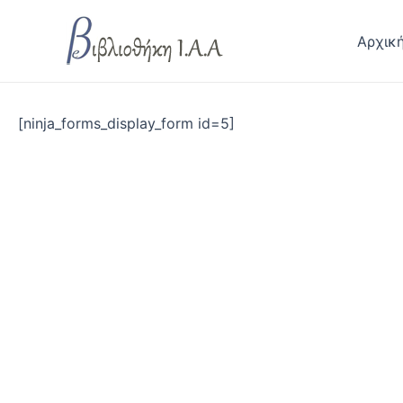
Skip
to
Αρχικ
content
[ninja_forms_display_form id=5]