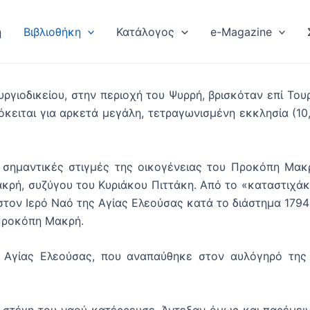
ή
Βιβλιοθήκη
Κατάλογος
e-Magazine
ιοδικείου, στην περιοχή του Ψυρρή, βρισκόταν επί Του
ρόκειται για αρκετά μεγάλη, τετραγωνισμένη εκκλησία (1
ημαντικές στιγμές της οικογένειας του Προκόπη Μακρή
κρή, συζύγου του Κυριάκου Πιττάκη. Από το «καταστιχά
στον Ιερό Ναό της Αγίας Ελεούσας κατά το διάστημα 1794
 Προκόπη Μακρή.
Αγίας Ελεούσας, που αναπαύθηκε στον αυλόγηρό της ή
τέγη του ναού κατέρρευσε. Άντεξαν όμως και παρέμειναν 