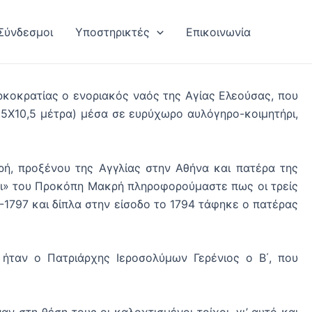
Σύνδεσμοι
Υποστηρικτές
Επικοινωνία
ρκοκρατίας ο ενοριακός ναός της Αγίας Ελεούσας, που
0,5Χ10,5 μέτρα) μέσα σε ευρύχωρο αυλόγηρο-κοιμητήρι,
, προξένου της Αγγλίας στην Αθήνα και πατέρα της
κι» του Προκόπη Μακρή πληροφορούμαστε πως οι τρείς
-1797 και δίπλα στην είσοδο το 1794 τάφηκε ο πατέρας
ταν ο Πατριάρχης Ιεροσολύμων Γερένιος ο Β΄, που
στη θέση τους οι καλοχτισμένοι τοίχοι, γι’ αυτό και