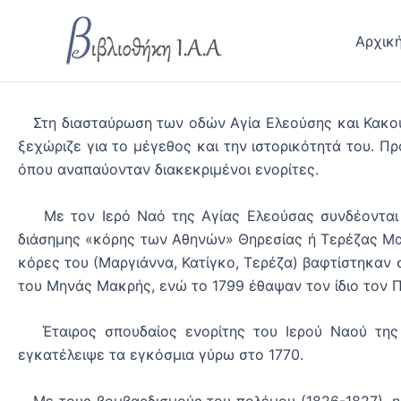
Skip
to
Αρχικ
content
Στη διασταύρωση των οδών Αγία Ελεούσης και Κακουργ
ξεχώριζε για το μέγεθος και την ιστορικότητά του. Π
όπου αναπαύονταν διακεκριμένοι ενορίτες.
Με τον Ιερό Ναό της Αγίας Ελεούσας συνδέονται σ
διάσημης «κόρης των Αθηνών» Θηρεσίας ή Τερέζας Μα
κόρες του (Μαργιάννα, Κατίγκο, Τερέζα) βαφτίστηκαν 
του Μηνάς Μακρής, ενώ το 1799 έθαψαν τον ίδιο τον
Έταιρος σπουδαίος ενορίτης του Ιερού Ναού της 
εγκατέλειψε τα εγκόσμια γύρω στο 1770.
Με τους βομβαρδισμούς του πολέμου (1826-1827), η σ