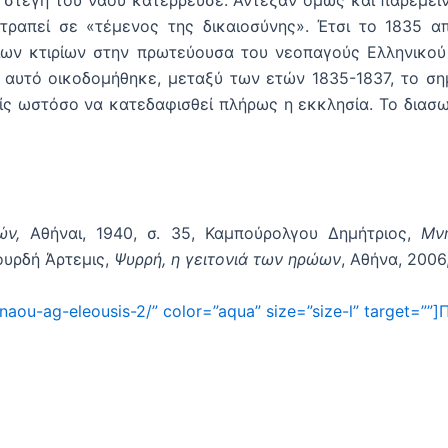
τραπεί σε «τέμενος της δικαιοσύνης». Έτσι το 1835 
ίων κτιρίων στην πρωτεύουσα του νεοπαγούς Ελληνικού
ό αυτό οικοδομήθηκε, μεταξύ των ετών 1835-1837, το ση
ρίς ωστόσο να κατεδαφισθεί πλήρως η εκκλησία. Το διασω
νών,
Αθήναι, 1940, σ. 35, Καμπούρολγου Δημήτριος,
Μν
πουρδή Άρτεμις,
Ψυρρή, η γειτονιά των ηρώων
, Αθήνα, 2006
u-naou-ag-eleousis-2/” color=”aqua” size=”size-l” target=