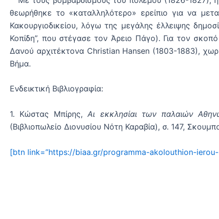
θεωρήθηκε το «καταλληλότερο» ερείπιο για να μετα
Κακουργιοδικείου, λόγω της μεγάλης έλλειψης δημοσ
Κοπίδη”, που στέγασε τον Άρειο Πάγο). Για τον σκοπ
Δανού αρχιτέκτονα Christian Hansen (1803-1883), χω
Βήμα.
Ενδεικτική Βιβλιογραφία:
1. Κώστας Μπίρης,
Αι εκκλησίαι των παλαιών Αθη
(Βιβλιοπωλείο Διονυσίου Νότη Καραβία), σ. 147, Σκουμ
[btn link=”https://biaa.gr/programma-akolouthion-iero